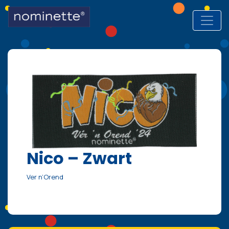
Hoofdnavigatie
Nico – Zwart
Ver n’Orend