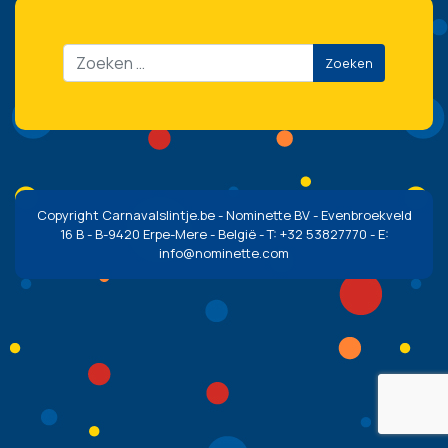
Zoeken
Copyright Carnavalslintje.be - Nominette BV - Evenbroekveld
16 B - B-9420 Erpe-Mere - België - T: +32 53827770 - E:
info@nominette.com