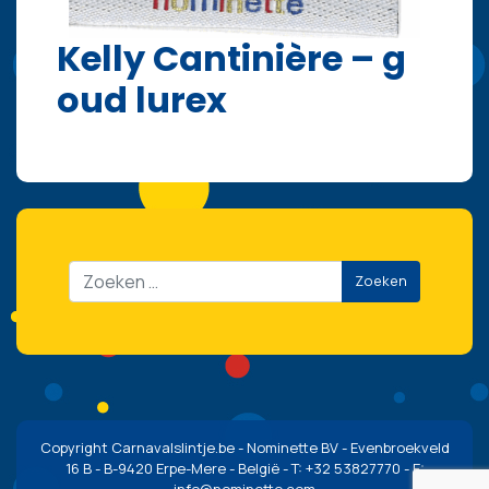
Kelly Cantinière – g
oud lurex
Zoeken
Copyright Carnavalslintje.be - Nominette BV - Evenbroekveld
16 B - B-9420 Erpe-Mere - België - T: +32 53827770 - E:
info@nominette.com