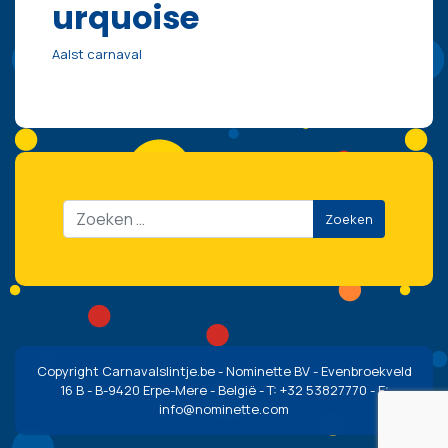
urquoise
Aalst carnaval
Zoeken
Copyright Carnavalslintje.be - Nominette BV - Evenbroekveld
16 B - B-9420 Erpe-Mere - België - T: +32 53827770 - E:
info@nominette.com