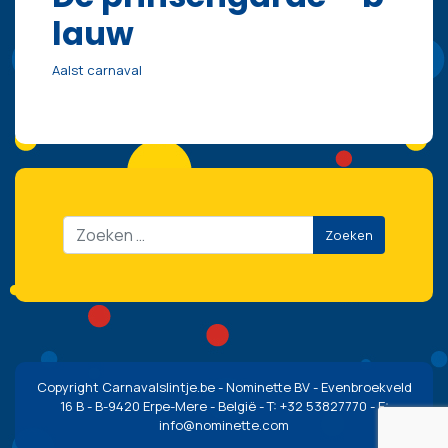
lauw
Aalst carnaval
Zoeken
Copyright Carnavalslintje.be - Nominette BV - Evenbroekveld
16 B - B-9420 Erpe-Mere - België - T: +32 53827770 - E:
info@nominette.com