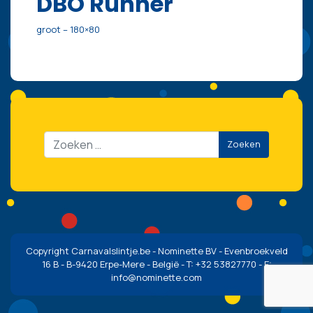
DBO Runner
groot – 180×80
Zoeken
Copyright Carnavalslintje.be - Nominette BV - Evenbroekveld
16 B - B-9420 Erpe-Mere - België - T: +32 53827770 - E:
info@nominette.com